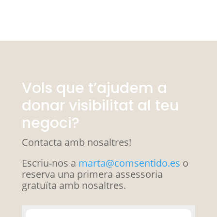
Vols que t’ajudem a
donar visibilitat al teu
negoci?
Contacta amb nosaltres!
Escriu-nos a
marta@comsentido.es
o
reserva una primera assessoria
gratuïta amb nosaltres.