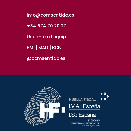
info@comsentido.es
+34 674 70 20 27
Uneix-te a l'equip
PMI | MAD | BCN
@comsentido.es