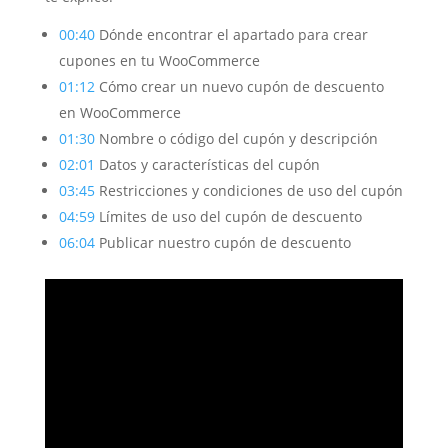
00:40
Dónde encontrar el apartado para crear
cupones en tu WooCommerce
01:12
Cómo crear un nuevo cupón de descuento
en WooCommerce
01:30
Nombre o código del cupón y descripción
02:01
Datos y características del cupón
03:45
Restricciones y condiciones de uso del cupón
04:59
Límites de uso del cupón de descuento
06:04
Publicar nuestro cupón de descuento