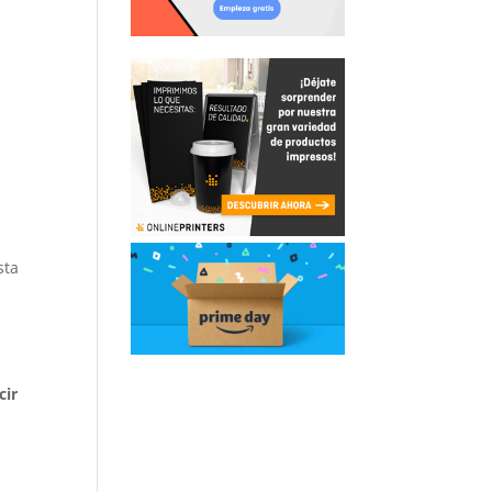
sta
cir