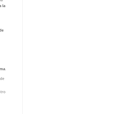
a la
 de
rma
.
 de
ntro