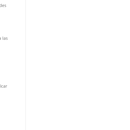
ades
a las
icar