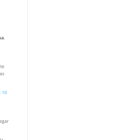
sa
.
nte
ras
s 10
egar
da