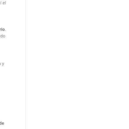
í el
rio
.
ndo
a y
.
 de