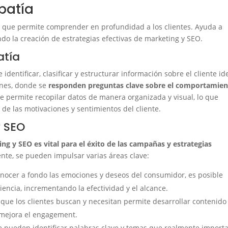
patía
 que permite comprender en profundidad a los clientes. Ayuda a
ndo la creación de estrategias efectivas de marketing y SEO.
atía
entificar, clasificar y estructurar información sobre el cliente ide
ones, donde se
responden preguntas clave sobre el comportamien
 permite recopilar datos de manera organizada y visual, lo que
de las motivaciones y sentimientos del cliente.
y SEO
g y SEO es vital para el éxito de las campañas y estrategias
iente, se pueden impulsar varias áreas clave:
nocer a fondo las emociones y deseos del consumidor, es posible
ncia, incrementando la efectividad y el alcance.
que los clientes buscan y necesitan permite desarrollar contenido
y mejora el engagement.
e pueden identificar palabras clave y temas que realmente import