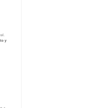
al.
to y
an a