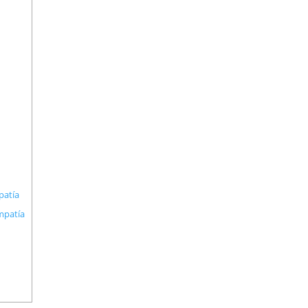
patía
mpatía