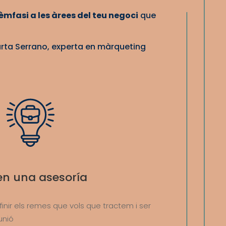
èmfasi a les àrees del teu negoci
que
Marta Serrano, experta en màrqueting
en una asesoría
finir els remes que vols que tractem i ser
unió