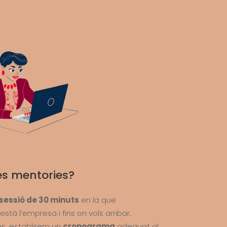
es mentories?
sessió de 30 minuts
en la que
està l’empresa i fins on vols arribar.
us, establirem un
cronograma
adequat al