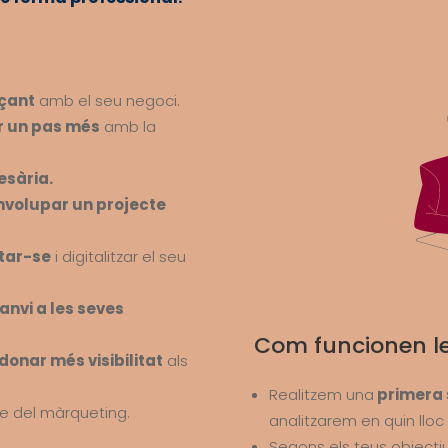
çant
amb el seu negoci.
r un pas més
amb la
esària.
volupar un projecte
tar-se
i digitalitzar el seu
anvi a les seves
Com funcionen l
onar més visibilitat
als
Realitzem una
primera 
re del màrqueting.
analitzarem en quin lloc 
Segons els teus objecti