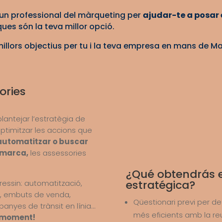
 un professional del màrqueting per
ajudar-te a posar 
ues són la teva millor opció.
 millors objectius per tu i la teva empresa en mans de 
ories
 plantejar l’estratègia de
ptimitzar les accions que
automatitzar o buscar
 marca,
les assessories
¿Qué obtendrás 
estratégica?
ressin: automatització,
g, embuts de venda,
Qüestionari previ per de
anyes de trànsit en línia…
més eficients amb la re
a moment!