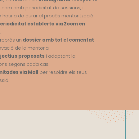
 com amb periodicitat de sessions, i
 hauria de durar el procés
mentorització
eriodicitat establerta via Zoom en
.
 rebràs un
dossier amb tot el comentat
ravació de la mentoria.
bjectius proposats
i adaptant la
sions segons cada cas.
mitades via Mail
per resoldre els teus
ssió.