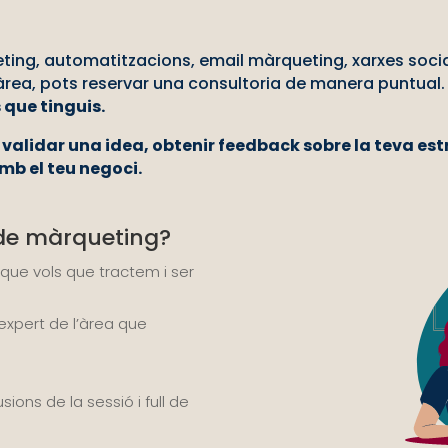
eting, automatitzacions,
email
màrqueting, xarxes soci
 àrea, pots reservar una consultoria de manera puntual
 que tinguis.
ls validar una idea, obtenir feedback sobre la teva e
mb el teu negoci.
 de màrqueting?
 que vols que tractem i ser
xpert de l’àrea que
ons de la sessió i full de