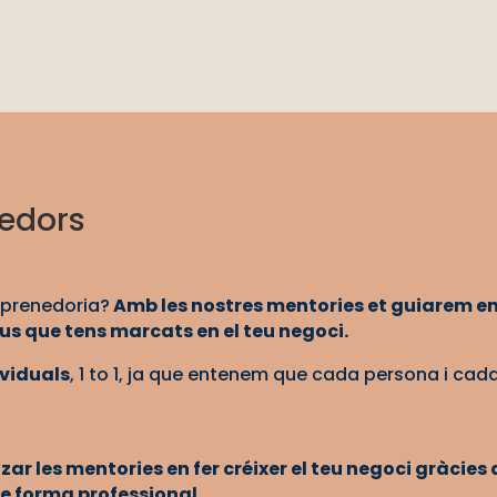
edors
mprenedoria?
Amb les nostres mentories et guiarem en
ius que tens marcats en el teu negoci.
ividuals
, 1 to 1, ja que entenem que cada persona i c
ar les mentories en fer créixer el teu negoci gràcies
e forma professional.