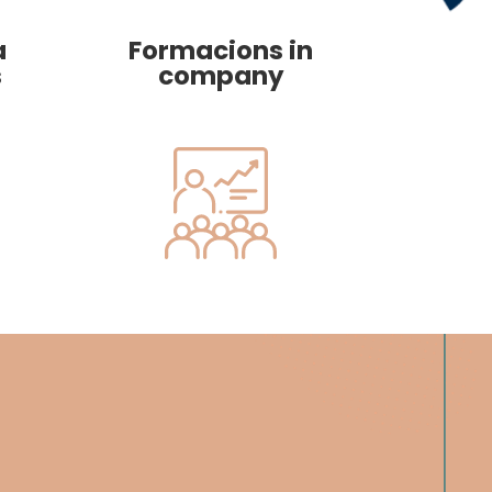
a
Formacions in
s
company