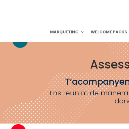
MÀRQUETING
WELCOME PACKS
Assess
T’acompanyem 
Ens reunim de manera p
dona