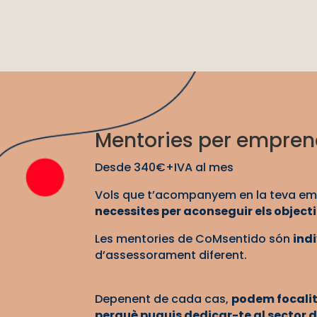
Mentories per empren
Desde 340€+IVA al mes
Vols que t’acompanyem en la teva e
necessites per aconseguir els object
Les mentories de CoMsentido són
ind
d’assessorament diferent.
Depenent de cada cas,
podem focalitz
perquè puguis dedicar-te al sector d