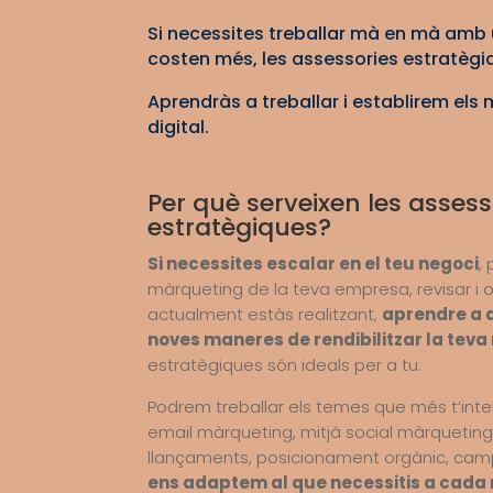
Si necessites treballar mà en mà amb
costen més, les assessories estratègiq
Aprendràs a treballar i establirem els
digital.
Per què serveixen les assess
estratègiques?
Si necessites escalar en el teu negoci
,
màrqueting de la teva empresa, revisar i o
actualment estàs realitzant,
aprendre a 
noves maneres de rendibilitzar la teva
estratègiques són ideals per a tu.
Podrem treballar els temes que més t’inte
email màrqueting, mitjà social màrquetin
llançaments, posicionament orgànic, camp
ens adaptem al que necessitis a cad