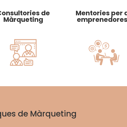
Consultories de
Mentories per 
Màrqueting
emprenedore
ques
de Màrqueting