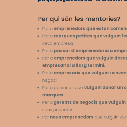
Per qui són les mentories?
Per a
emprenedors que estan comen
Per a
marques petites que vulguin fe
seva empresa.
Per a
passar d’emprenedoria a empr
Per a
emprenedors que vulguin desen
empresarial a llarg termini.
Per a
empresaris que vulguin reinven
negoci.
Per a persones que
vulguin donar un c
marques.
Per a
gerents de negocis que vulguin d
seus projectes.
Per
nous emprenedors
que vulguin viu