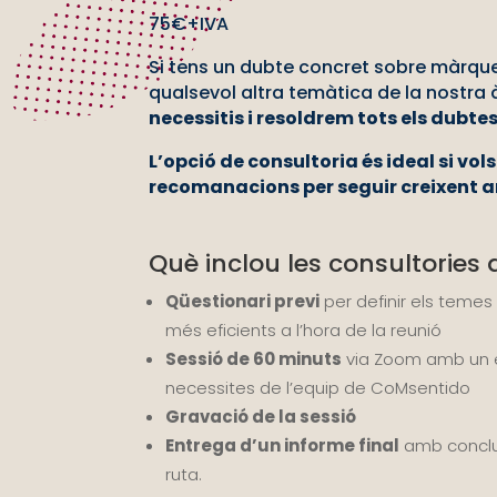
75€+IVA
Si tens un dubte concret sobre màrqu
qualsevol altra temàtica de la nostra
necessitis i resoldrem tots els dubtes
L’opció de consultoria és ideal si vo
recomanacions per seguir creixent a
Què inclou les consultories
Qüestionari previ
per definir els temes
més eficients a l’hora de la reunió
Sessió de 60 minuts
via Zoom amb un e
necessites de l’equip de CoMsentido
Gravació de la sessió
Entrega d’un informe final
amb conclusi
ruta.