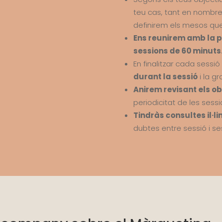
teu cas, tant en nombre
definirem els mesos que
Ens reunirem amb la p
sessions de 60 minuts
En finalitzar cada sessió
durant la sessió
i la g
Anirem revisant els o
periodicitat de les ses
Tindràs consultes il·li
dubtes entre sessió i se