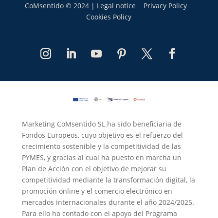
CoMsentido © 2024 |
Legal notice
Privacy Policy
Cookies Policy
Marketing CoMsentido SL ha sido beneficiaria de
Fondos Europeos, cuyo objetivo es el refuerzo del
crecimiento sostenible y la competitividad de las
PYMES, y gracias al cual ha puesto en marcha un
Plan de Acción con el objetivo de mejorar su
competitividad mediante la transformación digital, la
promoción online y el comercio electrónico en
mercados internacionales durante el año 2024/2025.
Para ello ha contado con el apoyo del Programa