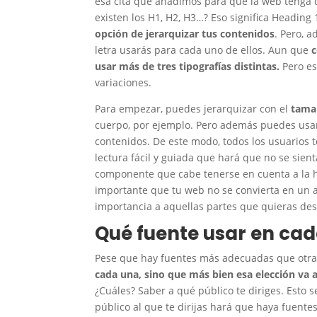
esa cita que añadimos para que la web tenga
existen los H1, H2, H3…? Eso significa Headin
opción
de jerarquizar tus contenidos
. Pero, 
letra usarás para cada uno de ellos. Aun que
c
usar más de tres tipografías distintas.
Pero e
variaciones.
Para empezar, puedes jerarquizar con el
tama
cuerpo, por ejemplo. Pero además puedes usar 
contenidos. De este modo, todos los usuarios 
lectura fácil y guiada que hará que no se sien
componente que cabe tenerse en cuenta a la ho
importante que tu web no se convierta en un ar
importancia a aquellas partes que quieras des
Qué fuente usar en ca
Pese que hay fuentes más adecuadas que otras
cada una, sino que más bien esa elección va a
¿Cuáles? Saber a qué público te diriges. Esto 
público al que te dirijas hará que haya fuentes