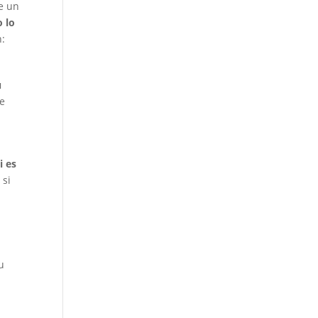
e un
 lo
n:
u
de
i es
 si
u