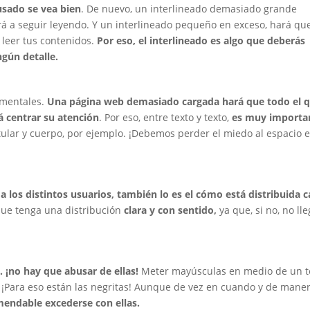
usado se vea bien
. De nuevo, un interlineado demasiado grande
ará a seguir leyendo. Y un interlineado pequeño en exceso, hará qu
il leer tus contenidos.
Por eso, el interlineado es algo que deberás
ngún detalle.
amentales.
Una página web demasiado cargada hará que todo el 
 centrar su atención
. Por eso, entre texto y texto,
es muy importa
tular y cuerpo, por ejemplo. ¡Debemos perder el miedo al espacio 
 a los distintos usuarios, también lo es el cómo está distribuida 
que tenga una distribución
clara y con sentido,
ya que, si no, no ll
¡no hay que abusar de ellas!
Meter mayúsculas en medio de un t
. ¡Para eso están las negritas! Aunque de vez en cuando y de mane
endable excederse con ellas.