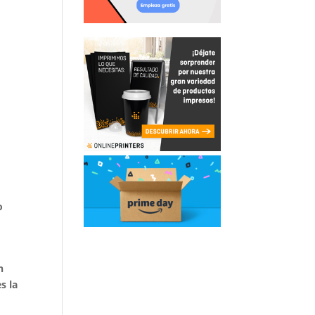
o
n
s la