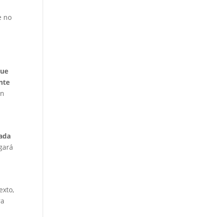
e no
que
nte
en
cada
egará
exto,
ra