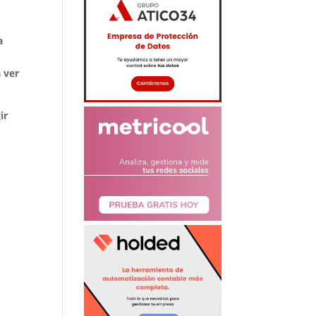
a
 ver
ir