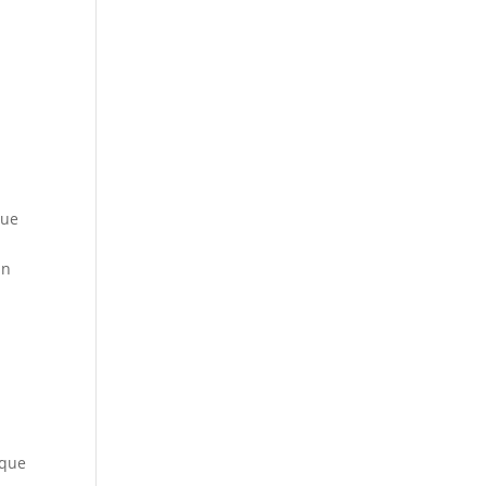
que
un
 que