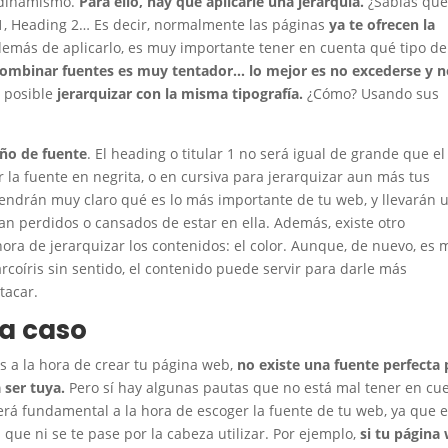
 dinamismo.
Para ello, hay que aplicarle una jerarquía.
¿Sabías qu
g 1, Heading 2… Es decir, normalmente las páginas
ya te ofrecen la
además de aplicarlo, es muy importante tener en cuenta qué tipo de
ombinar fuentes es muy tentador… lo mejor es no excederse y 
s posible
jerarquizar con la misma tipografía.
¿Cómo? Usando sus
ño de fuente
. El heading o titular 1 no será igual de grande que el
la fuente en negrita, o en cursiva para jerarquizar aun más tus
tendrán muy claro qué es lo más importante de tu web, y llevarán 
tan perdidos o cansados de estar en ella. Además, existe otro
ra de jerarquizar los contenidos: el color. Aunque, de nuevo, es 
coíris sin sentido, el contenido puede servir para darle más
tacar.
da caso
 a la hora de crear tu página web,
no existe una fuente perfecta 
 ser tuya.
Pero sí hay algunas pautas que no está mal tener en cu
será fundamental a la hora de escoger la fuente de tu web, ya que e
 que ni se te pase por la cabeza utilizar. Por ejemplo,
si tu página