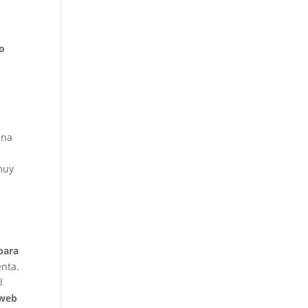
e
no
una
muy
para
enta.
l
 web