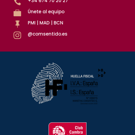
+34 674 70 20 27

Únete al equipo

PMI | MAD | BCN

@comsentido.es
