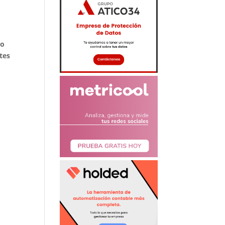
do
tes