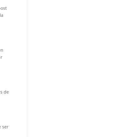
post
da
en
ir
as de
e ser