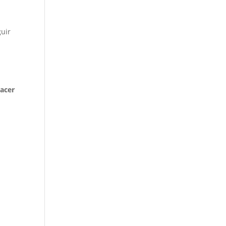
guir
acer