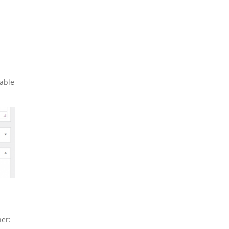
gable
er: